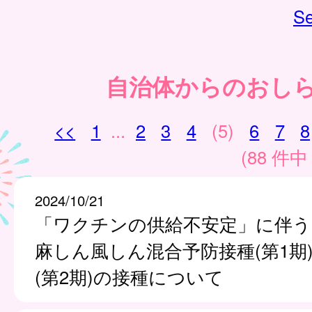
Se
自治体からのおし
<<
1
...
2
3
4
(5)
6
7
8
(88 件中 
2024/10/21
「ワクチンの供給不安定」に伴う
麻しん風しん混合予防接種(第1期
(第2期)の接種について