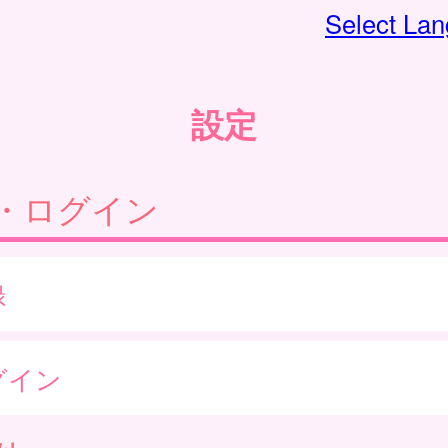
Select La
設定
・ログイン
録
グイン