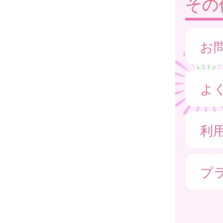
その
お
よ
利
プ