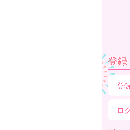
登録
登
ロ