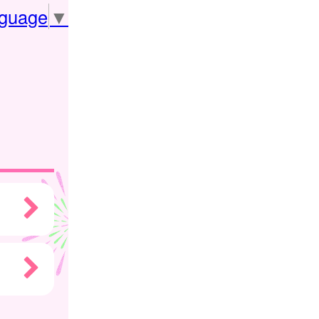
nguage
▼