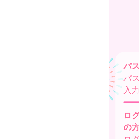
パ
パ
入
ロ
の
ログ