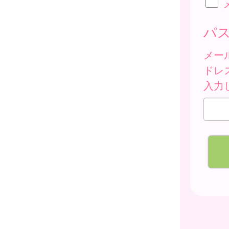
パ
メー
ドレ
入力