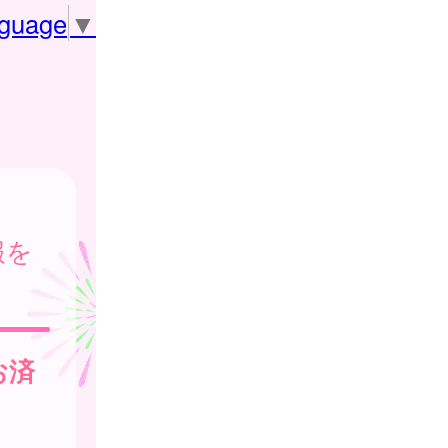
nguage
▼
報を
お済