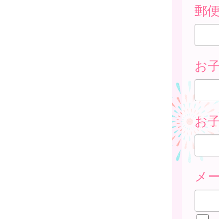
郵
お
お子
メ