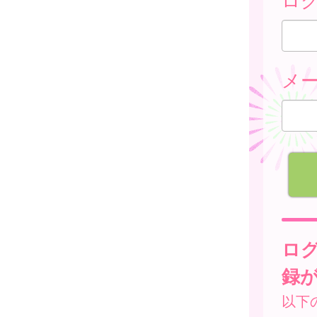
メ
ロ
録
以下