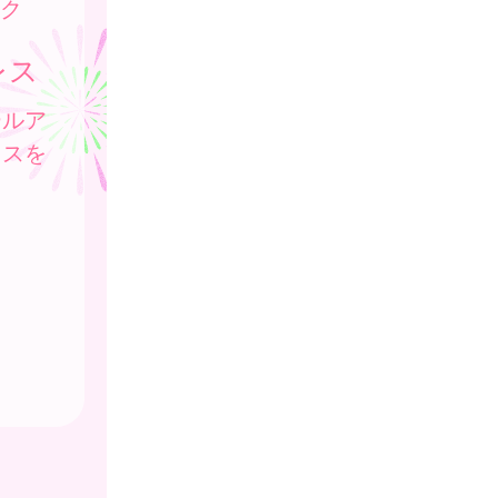
ク
レス
ールア
レスを