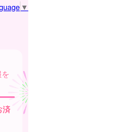
nguage
▼
報を
お済