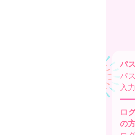
パ
パ
入
ロ
の
ログ