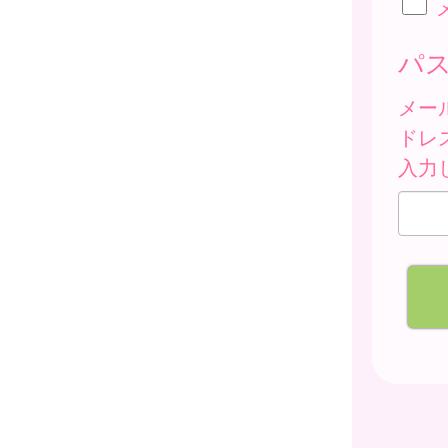
パ
メー
ドレ
入力