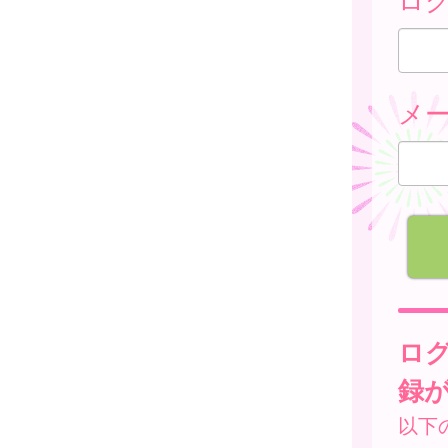
メ
ロ
録
以下