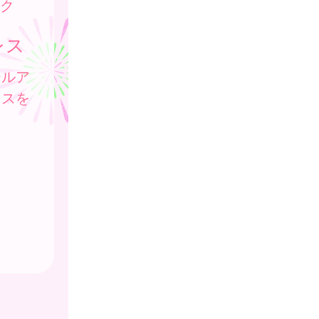
ク
レス
ールア
レスを