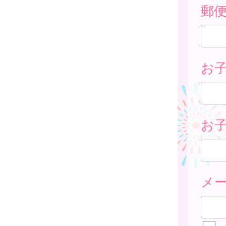
郵
お
お子
メ