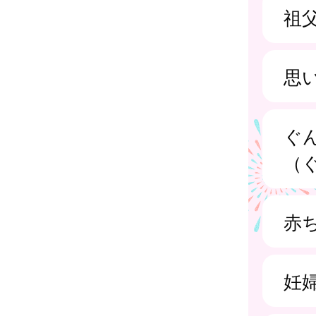
祖
思
ぐ
（
赤
妊