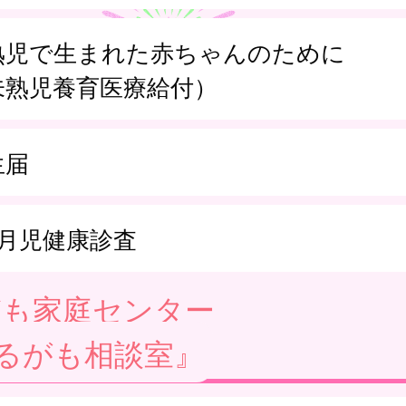
熟児で生まれた赤ちゃんのために
未熟児養育医療給付）
生届
か月児健康診査
ども家庭センター
るがも相談室』