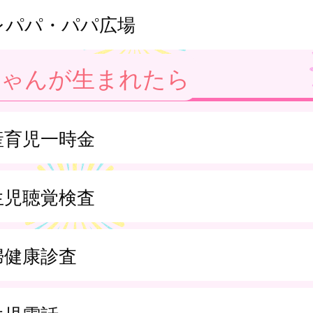
レパパ・パパ広場
ちゃんが生まれたら
産育児一時金
生児聴覚検査
婦健康診査