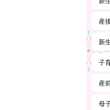
新
産
新
子
産
母