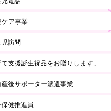
生児電話
後ケア事業
生児訪問
育て支援誕生祝品をお贈りします。
前産後サポーター派遣事業
子保健推進員