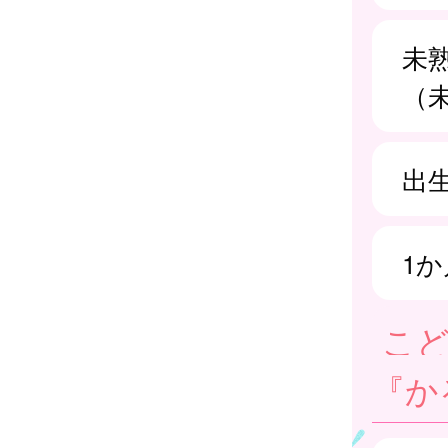
未
（
出
1
こ
『か