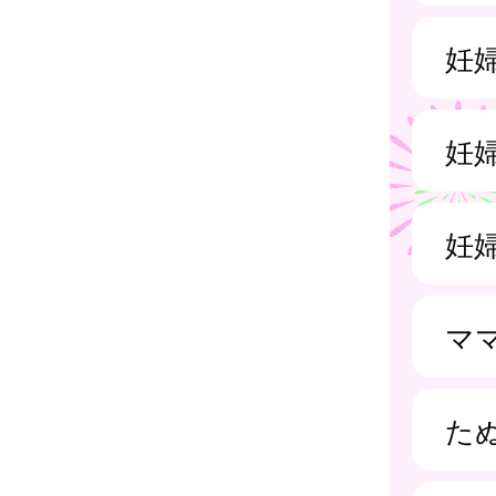
妊
妊
妊
マ
た