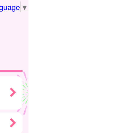
nguage
▼