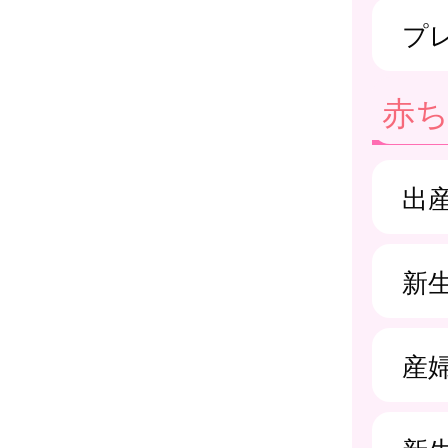
プ
赤
出
新
産