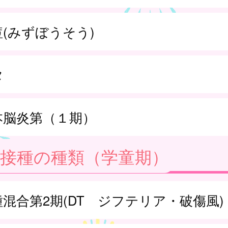
痘(みずぼうそう)
タ
本脳炎第（１期）
防接種の種類（学童期）
種混合第2期(DT ジフテリア・破傷風)