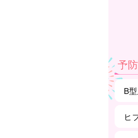
予
B
ヒ