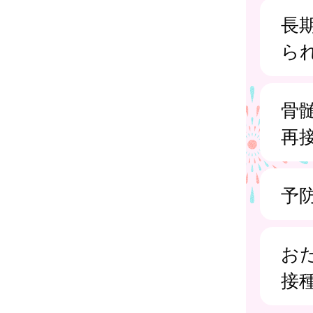
長
ら
骨
再
予
お
接