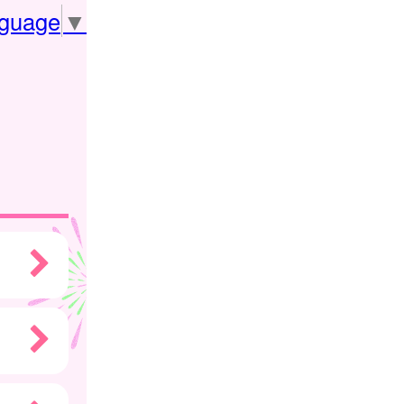
nguage
▼