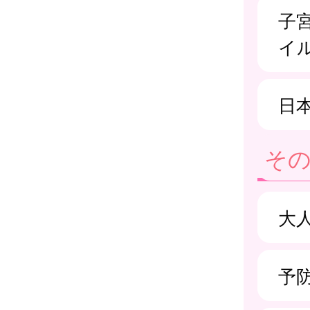
子
イ
日
そ
大
予