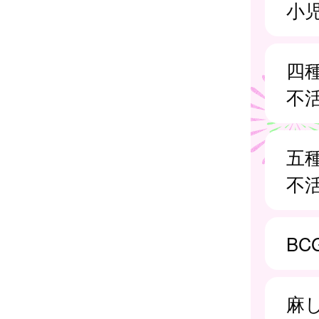
小
四
不
五
不
BC
麻