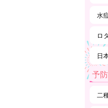
水
ロ
日
予
二