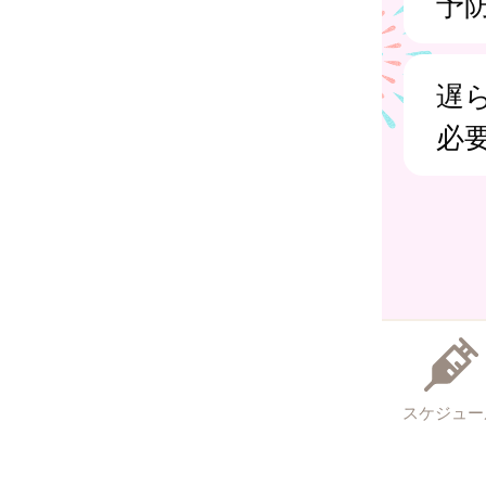
予
遅
必
スケジュー