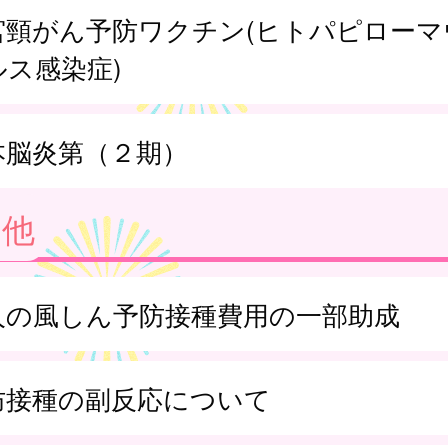
宮頸がん予防ワクチン(ヒトパピローマ
ルス感染症)
本脳炎第（２期）
の他
人の風しん予防接種費用の一部助成
防接種の副反応について