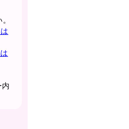
い。
日は
日は
ー内