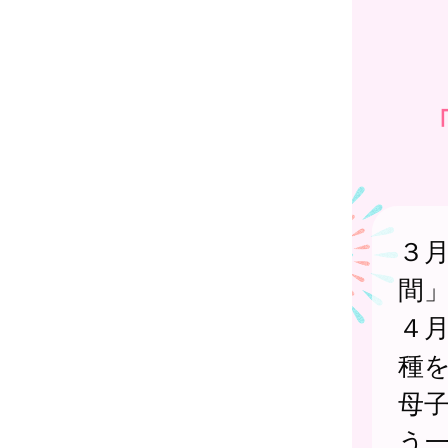
３
間
４
種
母
う