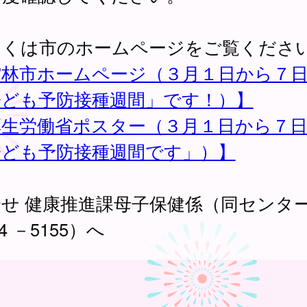
しくは市のホームページをご覧くださ
館林市ホームページ（３月１日から７
子ども予防接種週間」です！）】
厚生労働省ポスター（３月１日から７
子ども予防接種週間です」）】
合せ 健康推進課母子保健係（同センタ
74 －5155）へ