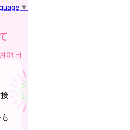
nguage
▼
て
3月01日
防接
かも