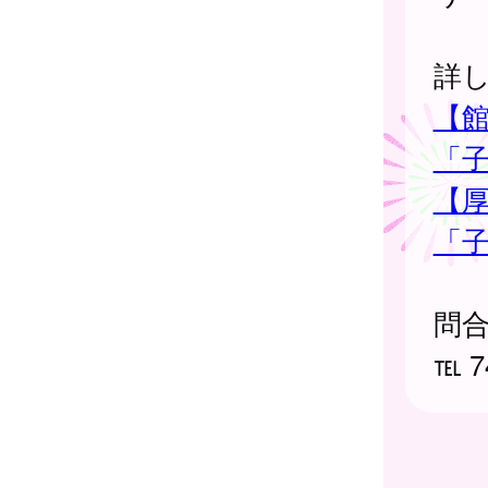
詳
【
「
【
「
問
℡ 