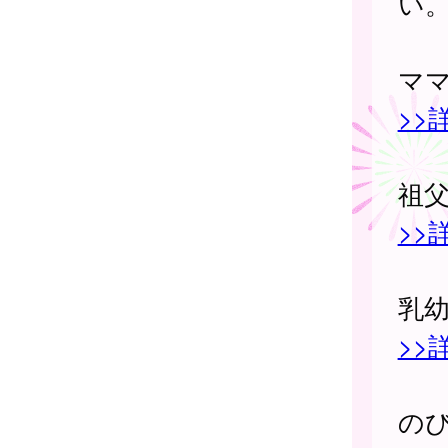
い
マ
>>
祖
>>
乳
>>
の