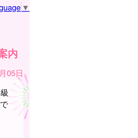
nguage
▼
案内
3月05日
学級
内で
さ