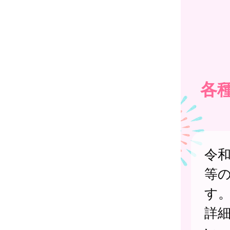
各
令
等
す
詳