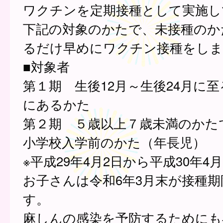
ワクチンを定期接種として実施し
下記の対象のかたで、未接種のか
るだけ早めにワクチン接種をしま
■対象者
第１期 生後12月～生後24月に
にあるかた
第２期 ５歳以上７歳未満のかた
小学校入学前のかた（年長児）
※平成29年4月2日から平成30年4
お子さんは令和6年3月末が接種
す。
麻しんの感染を予防するためにも