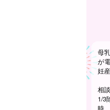
母
が
妊
相談
1/
時 