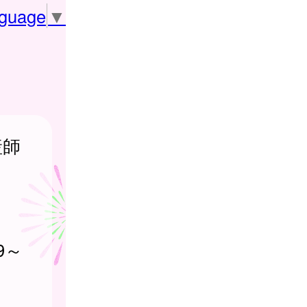
nguage
▼
産師
9～