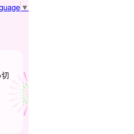
nguage
▼
め切
。
さ