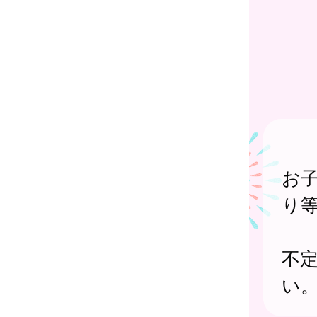
お
り
不
い