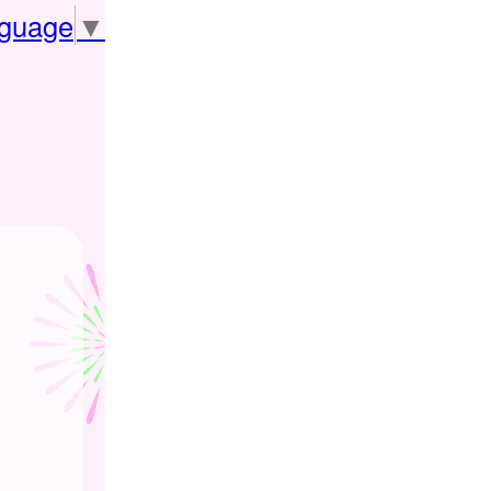
nguage
▼