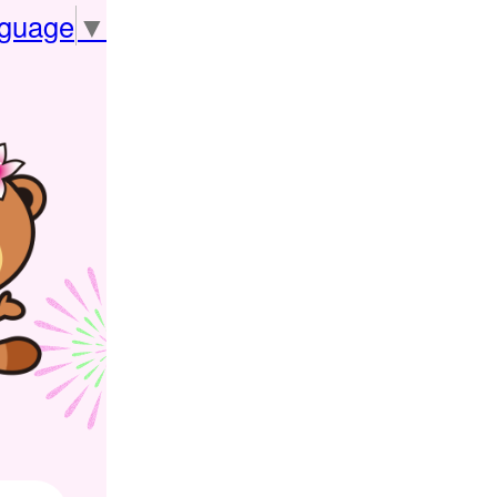
nguage
▼