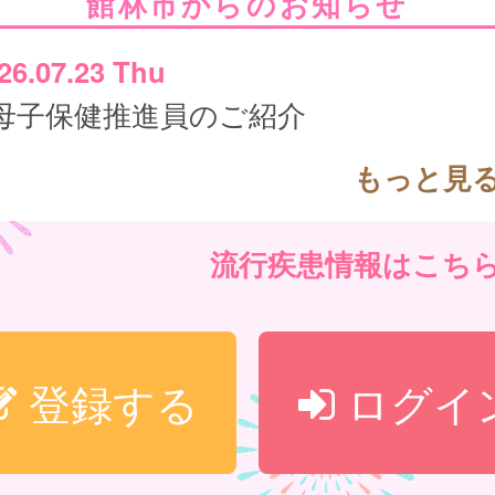
館林市からのお知らせ
26.07.23 Thu
母子保健推進員のご紹介
もっと見
流行疾患情報はこち
登録する
ログイ