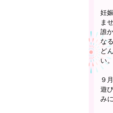
妊
ま
誰
な
ど
い
９
遊
み