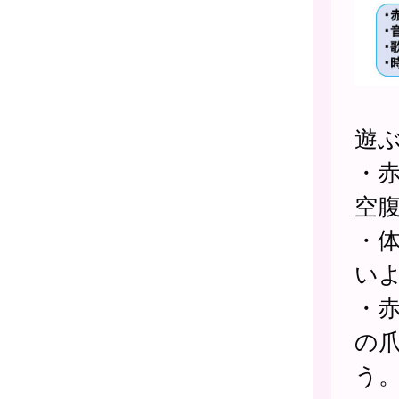
遊
・
空
・
い
・
の
う