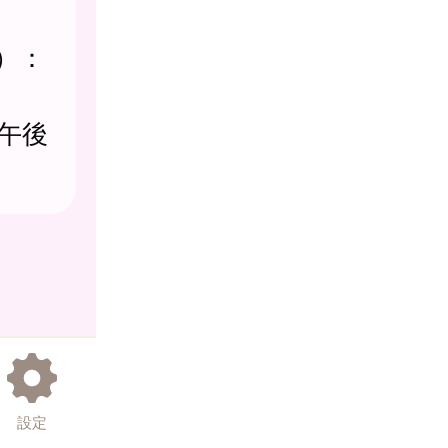
）：
午後
設定