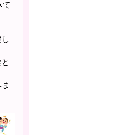
みて
達し
達と
みま