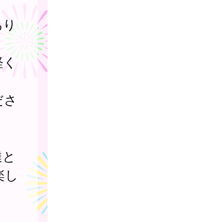
あり
軽く
ださ
達と
楽し