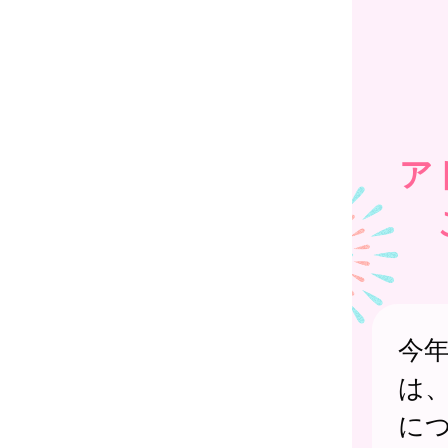
ア
今
は
に