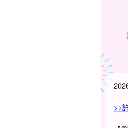
20
>>