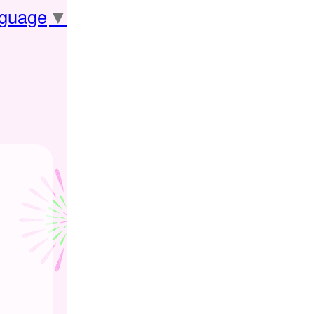
nguage
▼